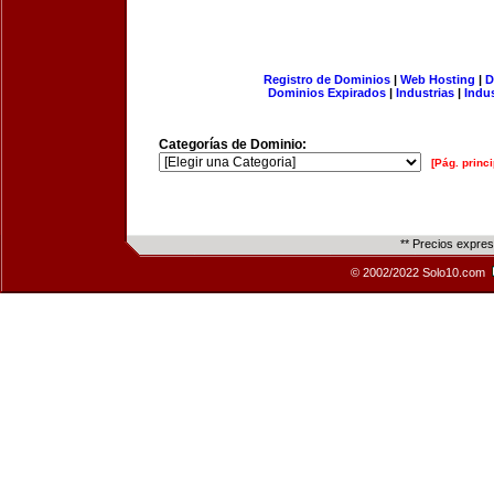
Registro de Dominios
|
Web Hosting
|
D
Dominios Expirados
|
Industrias
|
Indu
Categorías de Dominio:
[Pág. princi
** Precios expre
© 2002/2022 Solo10.com