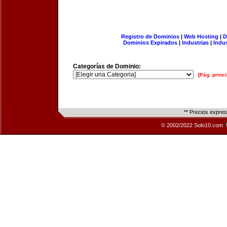
Registro de Dominios
|
Web Hosting
|
D
Dominios Expirados
|
Industrias
|
Indu
Categorías de Dominio:
[Pág. princi
** Precios expre
© 2002/2022 Solo10.com