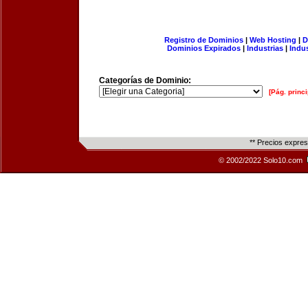
Registro de Dominios
|
Web Hosting
|
D
Dominios Expirados
|
Industrias
|
Indu
Categorías de Dominio:
[Pág. princi
** Precios expre
© 2002/2022 Solo10.com