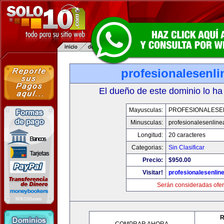
profesionalesenl
El dueño de este dominio lo ha
Mayusculas:
PROFESIONALESE
Minusculas:
profesionalesenlin
Longitud:
20 caracteres
Categorias:
Sin Clasificar
Precio:
$950.00
Visitar!
profesionalesenlin
Serán consideradas ofer
R