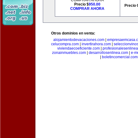
COMPRAR AHORA
Precio $
950.00
Precio 
COMPRAR AHORA
Otros dominios en venta:
alojamientodevacaciones.com
|
empresaemcasa.
celucompra.com
|
invertirahora.com
|
seleccionvino
viviendaecoeficiente.com
|
profesionalesenline
zonainmuebles.com
|
desarrollosenlinea.com
|
e-m
|
boletincomercial.com