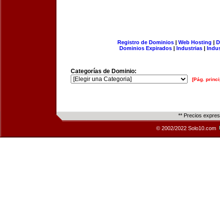
Registro de Dominios
|
Web Hosting
|
D
Dominios Expirados
|
Industrias
|
Indu
Categorías de Dominio:
[Pág. princi
** Precios expre
© 2002/2022 Solo10.com