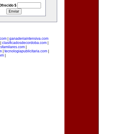
Ofrecido $
.com
|
ganaderiaintensiva.com
|
clasificadosdecordoba.com
|
sfamilares.com
|
m
|
tecnologiapublicitaria.com
|
com
|