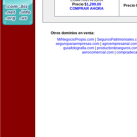
COMPRAR AHORA
Precio $
1,299.00
Precio 
COMPRAR AHORA
Otros dominios en venta:
MiNegocioPropio.com
|
SegurosPatrimoniales.
seguroparaempresas.com
|
agroempresarial.co
guiafotografia.com
|
productordeseguros.co
aerocomercial.com
|
compradec