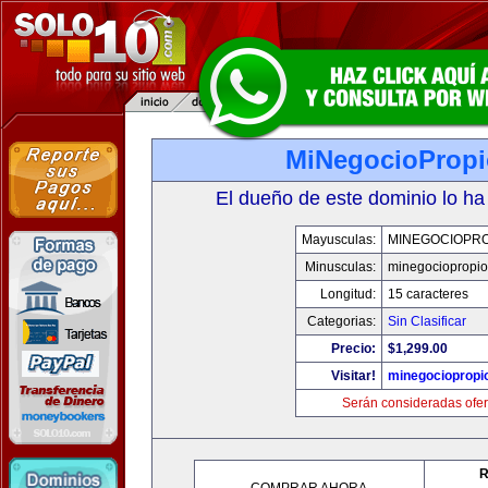
MiNegocioProp
El dueño de este dominio lo ha
Mayusculas:
MINEGOCIOPRO
Minusculas:
minegociopropi
Longitud:
15 caracteres
Categorias:
Sin Clasificar
Precio:
$1,299.00
Visitar!
minegociopropi
Serán consideradas ofer
R