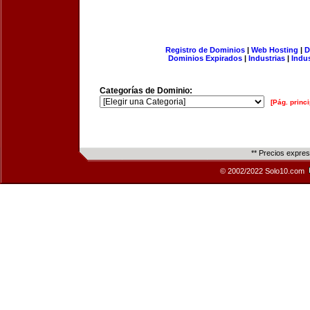
Registro de Dominios
|
Web Hosting
|
D
Dominios Expirados
|
Industrias
|
Indu
Categorías de Dominio:
[Pág. princi
** Precios expre
© 2002/2022 Solo10.com