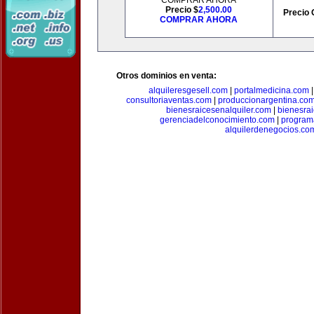
COMPRAR AHORA
Precio $
2,500.00
Precio 
COMPRAR AHORA
Otros dominios en venta:
alquileresgesell.com
|
portalmedicina.com
consultoriaventas.com
|
produccionargentina.co
bienesraicesenalquiler.com
|
bienesra
gerenciadelconocimiento.com
|
program
alquilerdenegocios.co