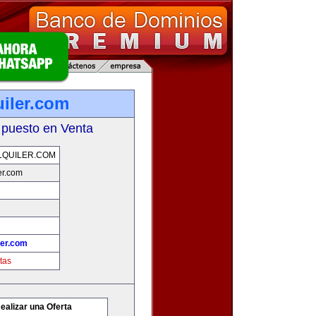
uiler.com
 puesto en Venta
LQUILER.COM
er.com
ler.com
tas
ealizar una Oferta