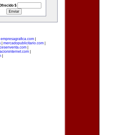
Ofrecido $
|
empresagrafica.com
|
m
|
mercadopublicitario.com
|
icesenventa.com
|
acioninternet.com
|
m
|