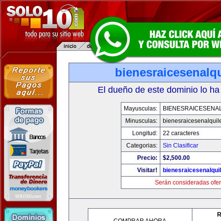
bienesraicesenalq
El dueño de este dominio lo ha
Mayusculas:
BIENESRAICESENA
Minusculas:
bienesraicesenalquil
Longitud:
22 caracteres
Categorias:
Sin Clasificar
Precio:
$2,500.00
Visitar!
bienesraicesenalqui
Serán consideradas ofer
R