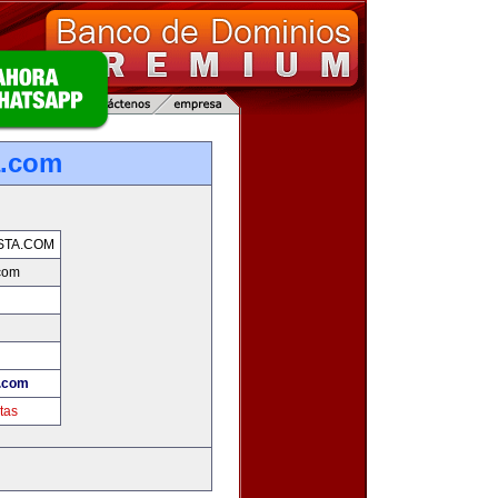
a.com
STA.COM
.com
a.com
tas