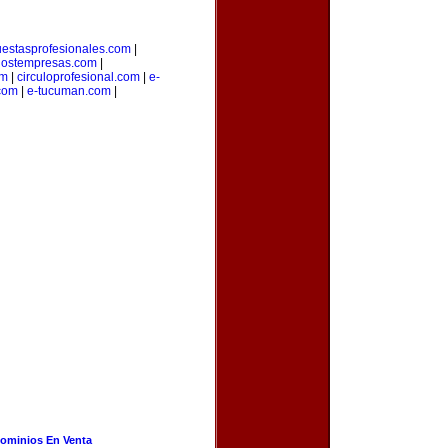
estasprofesionales.com
|
ostempresas.com
|
om
|
circuloprofesional.com
|
e-
.com
|
e-tucuman.com
|
ominios En Venta