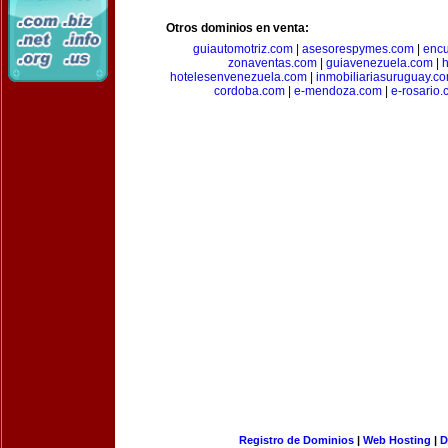
Otros dominios en venta:
guiautomotriz.com
|
asesorespymes.com
|
encu
zonaventas.com
|
guiavenezuela.com
|
h
hotelesenvenezuela.com
|
inmobiliariasuruguay.c
cordoba.com
|
e-mendoza.com
|
e-rosario
Registro de Dominios
|
Web Hosting
|
D