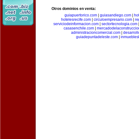
Otros dominios en venta:
guiapuertorico.com
|
guiasandiego.com
|
ho
hotelesrecife.com
|
circuloempresario.com
|
re
serviciodeinformacion.com
|
sectortecnologia.com
casasenchile.com
|
mercadodelaconstruccio
administracioncomercial.com
|
desarrol
guiadepuntadeleste.com
|
inmuebles