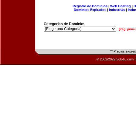
Registro de Dominios
|
Web Hosting
|
D
Dominios Expirados
|
Industrias
|
Indu
Categorías de Dominio:
[Pág. princi
** Precios expre
© 2002/2022 Solo10.com