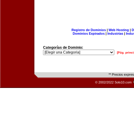
Registro de Dominios
|
Web Hosting
|
D
Dominios Expirados
|
Industrias
|
Indu
Categorías de Dominio:
[Pág. princi
** Precios expre
© 2002/2022 Solo10.com