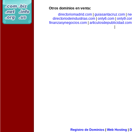
Otros dominios en venta:
directoriomadrid.com
|
guiasantacruz.com
|
ne
directoriodeindustrias.com
|
only6.com
|
only9.co
finanzasynegocios.com
|
articulosdepublicidad.com
|
Registro de Dominios
|
Web Hosting
|
D