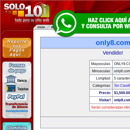
only8.co
Vendido!
Mayusculas:
ONLY8.C
Minusculas:
only8.co
Longitud:
5 caracte
Categorias:
Sin Clasif
Precio:
$1,500.00
Visitar!
only8.co
Serán consideradas ofer