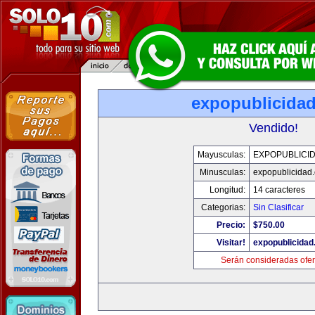
expopublicida
Vendido!
Mayusculas:
EXPOPUBLICI
Minusculas:
expopublicidad
Longitud:
14 caracteres
Categorias:
Sin Clasificar
Precio:
$750.00
Visitar!
expopublicida
Serán consideradas ofer