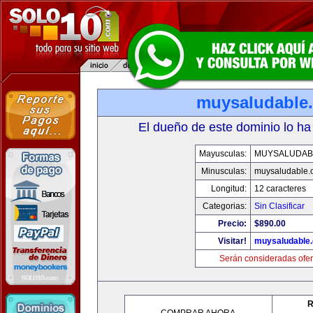
muysaludable
El dueño de este dominio lo ha
Mayusculas:
MUYSALUDAB
Minusculas:
muysaludable.
Longitud:
12 caracteres
Categorias:
Sin Clasificar
Precio:
$890.00
Visitar!
muysaludable
Serán consideradas ofer
R