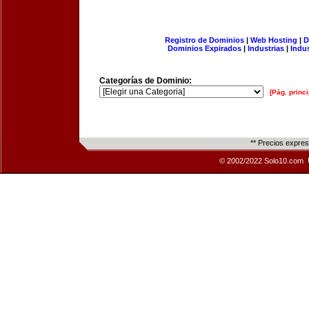
Registro de Dominios
|
Web Hosting
|
D
Dominios Expirados
|
Industrias
|
Indu
Categorías de Dominio:
[Pág. princi
** Precios expre
© 2002/2022 Solo10.com