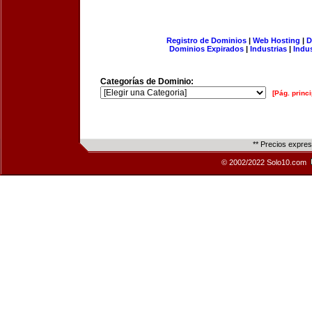
Registro de Dominios
|
Web Hosting
|
D
Dominios Expirados
|
Industrias
|
Indu
Categorías de Dominio:
[Pág. princi
** Precios expre
© 2002/2022 Solo10.com