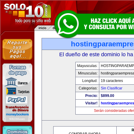
hostingparaempr
El dueño de este dominio lo ha
Mayusculas:
HOSTINGPARAEM
Minusculas:
hostingparaempres
Longitud:
19 caracteres
Categorias:
Sin Clasificar
Precio:
$899.00
Visitar!
hostingparaempre
Serán consideradas ofer
R