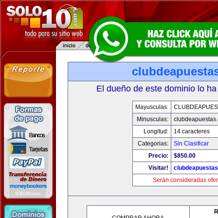
clubdeapuesta
El dueño de este dominio lo ha
Mayusculas:
CLUBDEAPUES
Minusculas:
clubdeapuestas
Longitud:
14 caracteres
Categorias:
Sin Clasificar
Precio:
$850.00
Visitar!
clubdeapuesta
Serán consideradas ofer
R