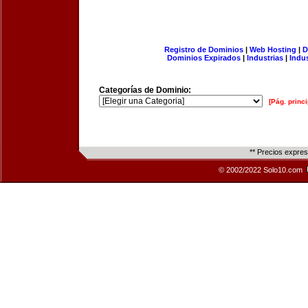
Registro de Dominios
|
Web Hosting
|
D
Dominios Expirados
|
Industrias
|
Indu
Categorías de Dominio:
[Pág. princi
** Precios expre
© 2002/2022 Solo10.com