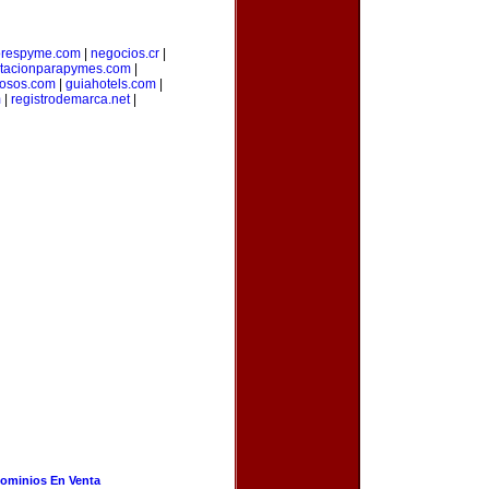
orespyme.com
|
negocios.cr
|
itacionparapymes.com
|
osos.com
|
guiahotels.com
|
m
|
registrodemarca.net
|
ominios En Venta