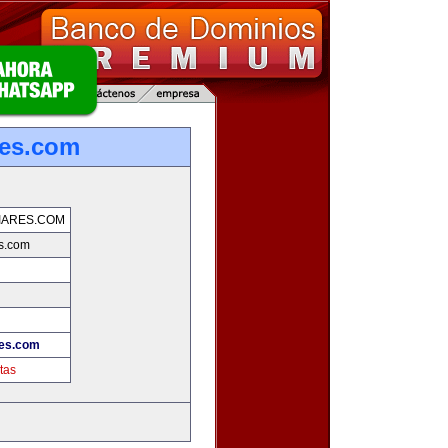
res.com
IARES.COM
s.com
res.com
tas