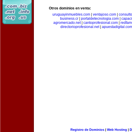
Otros dominios en venta:
uruguayinmuebles.com
|
ventajoso.com
|
consult
business.cr
|
portaldetecnologia.com
|
capac
agromercado.net
|
cantoprofesional.com
|
redfam
directorioprofesional.net
|
apuestadigital.co
Registro de Dominios
|
Web Hosting
|
D