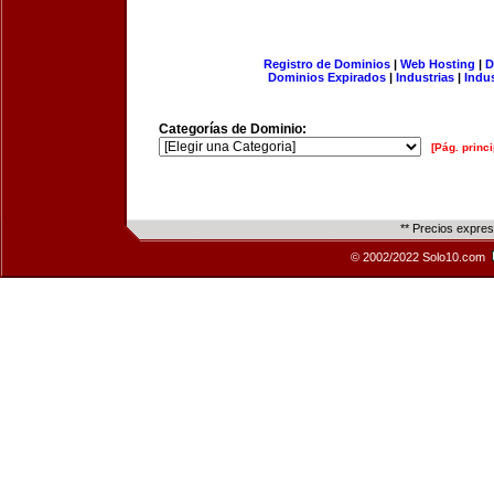
Registro de Dominios
|
Web Hosting
|
D
Dominios Expirados
|
Industrias
|
Indu
Categorías de Dominio:
[Pág. princi
** Precios expre
© 2002/2022 Solo10.com