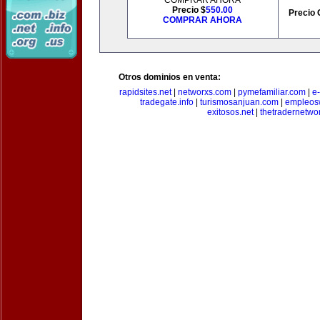
COMPRAR AHORA
Precio $
550.00
Precio 
COMPRAR AHORA
Otros dominios en venta:
rapidsites.net
|
networxs.com
|
pymefamiliar.com
|
e
tradegate.info
|
turismosanjuan.com
|
empleos
exitosos.net
|
thetradernetwo