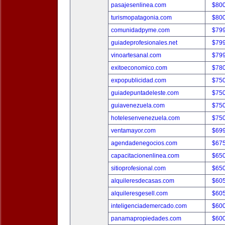
pasajesenlinea.com
$80
turismopatagonia.com
$80
comunidadpyme.com
$79
guiadeprofesionales.net
$79
vinoartesanal.com
$79
exitoeconomico.com
$78
expopublicidad.com
$75
guiadepuntadeleste.com
$75
guiavenezuela.com
$75
hotelesenvenezuela.com
$75
ventamayor.com
$69
agendadenegocios.com
$67
capacitacionenlinea.com
$65
sitioprofesional.com
$65
alquileresdecasas.com
$60
alquileresgesell.com
$60
inteligenciademercado.com
$60
panamapropiedades.com
$60