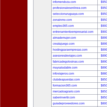
infomendoza.com
$95
profesionalesenlinea.com
$95
seleccionuruguaya.com
$95
zonainmo.com
$95
empleo365.com
$90
entrenamientoempresarial.com
$90
almademujer.com
$89
creatujuego.com
$89
hostingparaempresas.com
$89
asesoresdeviajes.com
$89
fabricadegolosinas.com
$89
muysaludable.com
$89
infoviajeros.com
$88
clubdeapuestas.com
$85
formacion365.com
$85
mercadoagrario.com
$85
saberinvertir.com
$85
guiadeproveedores.com
$80