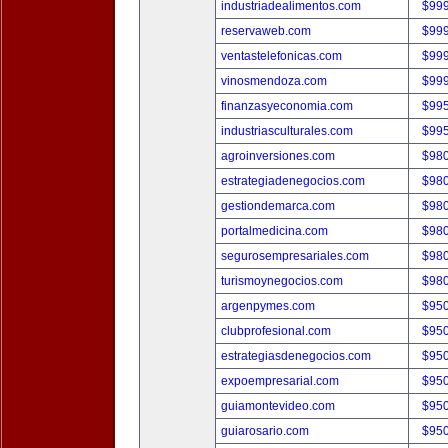
industriadealimentos.com
$99
reservaweb.com
$99
ventastelefonicas.com
$99
vinosmendoza.com
$99
finanzasyeconomia.com
$99
industriasculturales.com
$99
agroinversiones.com
$98
estrategiadenegocios.com
$98
gestiondemarca.com
$98
portalmedicina.com
$98
segurosempresariales.com
$98
turismoynegocios.com
$98
argenpymes.com
$95
clubprofesional.com
$95
estrategiasdenegocios.com
$95
expoempresarial.com
$95
guiamontevideo.com
$95
guiarosario.com
$95