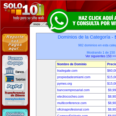
Dominios de la Categoría -
982 dominios en esta categ
Mostrando 1 de 150
Ver siguientes 150 >>
Nombre de Dominio
Preci
tradegate.com
$60,0
propiedadesmiami.com
$15,0
pymes.org
$15,0
bancoempresarial.com
$9,9
electrocoches.com
$8,9
multiconference.com
$8,9
oficinaprofesional.com
$8,9