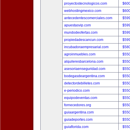
proyectostecnologicos.com
$60
webhostingmexico.com
$60
antecedentescomerciales.com
$59
apuestasvip.com
$59
mundodeofertas.com
$59
propiedadescancun.com
$59
incubadoraempresarial.com
$58
agroinmuebles.com
$55
alquileresbarcelona.com
$55
asesoriaenseguridad.com
$55
bodegasdeargentina.com
$55
detectordebilletes.com
$55
e-periodico.com
$55
equipodeventas.com
$55
fornecedores.org
$55
guiaargentina.com
$55
guiadeportes.com
$55
guiaflorida.com
$55