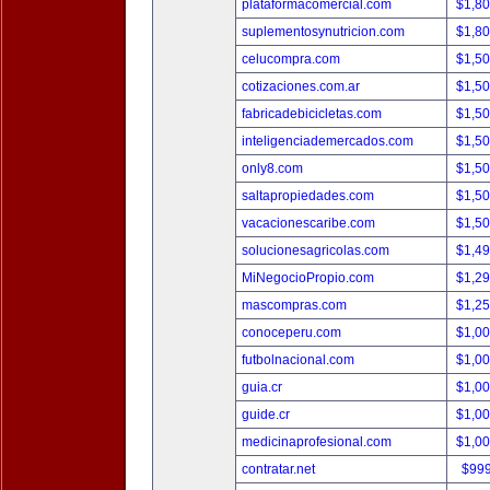
plataformacomercial.com
$1,8
suplementosynutricion.com
$1,8
celucompra.com
$1,5
cotizaciones.com.ar
$1,5
fabricadebicicletas.com
$1,5
inteligenciademercados.com
$1,5
only8.com
$1,5
saltapropiedades.com
$1,5
vacacionescaribe.com
$1,5
solucionesagricolas.com
$1,4
MiNegocioPropio.com
$1,2
mascompras.com
$1,2
conoceperu.com
$1,0
futbolnacional.com
$1,0
guia.cr
$1,0
guide.cr
$1,0
medicinaprofesional.com
$1,0
contratar.net
$99