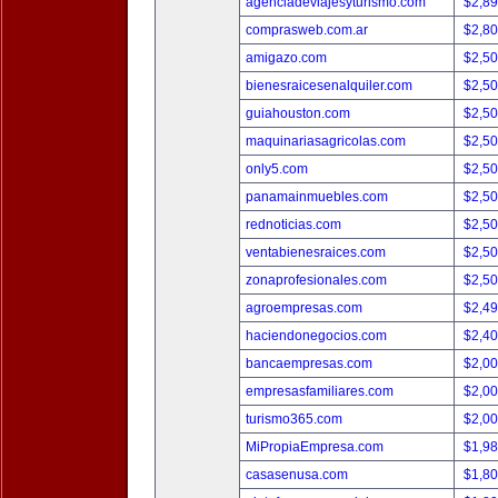
agenciadeviajesyturismo.com
$2,8
comprasweb.com.ar
$2,8
amigazo.com
$2,5
bienesraicesenalquiler.com
$2,5
guiahouston.com
$2,5
maquinariasagricolas.com
$2,5
only5.com
$2,5
panamainmuebles.com
$2,5
rednoticias.com
$2,5
ventabienesraices.com
$2,5
zonaprofesionales.com
$2,5
agroempresas.com
$2,4
haciendonegocios.com
$2,4
bancaempresas.com
$2,0
empresasfamiliares.com
$2,0
turismo365.com
$2,0
MiPropiaEmpresa.com
$1,9
casasenusa.com
$1,8