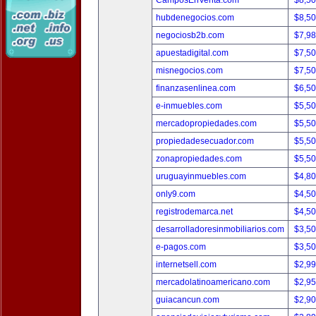
CamposEnVenta.com
$8,5
hubdenegocios.com
$8,5
negociosb2b.com
$7,9
apuestadigital.com
$7,5
misnegocios.com
$7,5
finanzasenlinea.com
$6,5
e-inmuebles.com
$5,5
mercadopropiedades.com
$5,5
propiedadesecuador.com
$5,5
zonapropiedades.com
$5,5
uruguayinmuebles.com
$4,8
only9.com
$4,5
registrodemarca.net
$4,5
desarrolladoresinmobiliarios.com
$3,5
e-pagos.com
$3,5
internetsell.com
$2,9
mercadolatinoamericano.com
$2,9
guiacancun.com
$2,9